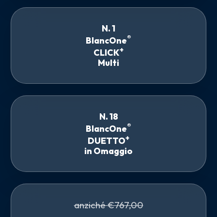
N. 1
®
BlancOne
+
CLICK
Multi
N. 18
®
BlancOne
+
DUETTO
in Omaggio
anziché €767,00