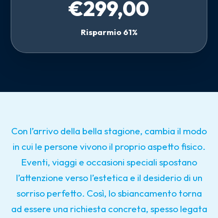
€299,00
Risparmio 61%
Con l’arrivo della bella stagione, cambia il modo
in cui le persone vivono il proprio aspetto fisico.
Eventi, viaggi e occasioni speciali spostano
l’attenzione verso l’estetica e il desiderio di un
sorriso perfetto. Così, lo sbiancamento torna
ad essere una richiesta concreta, spesso legata