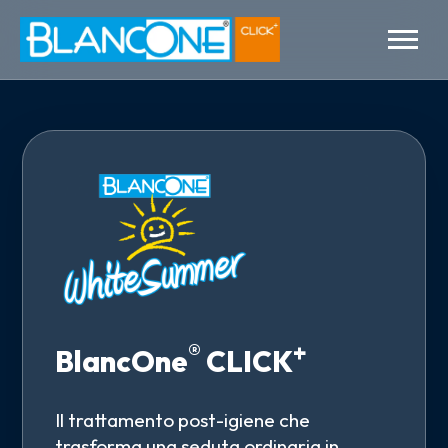
®
+
BlancOne
CLICK
Il trattamento post-igiene che
trasforma una seduta ordinaria in